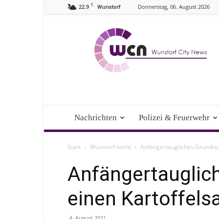
C
22.9
Donnerstag, 06. August 2026
Wunstorf
Wunstorf
City
News
Nachrichten
Polizei & Feuerwehr
Start
Wunstorf kocht
Anfängertaugliches Grundreze
Anfängertauglic
einen Kartoffelsa
4. August 2021