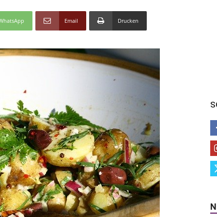
WhatsApp
Email
Drucken
S
N