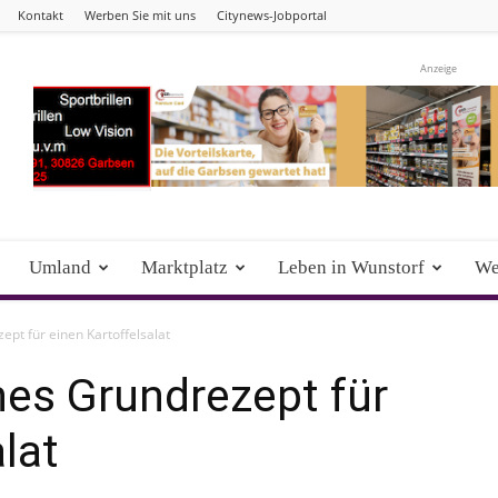
Kontakt
Werben Sie mit uns
Citynews-Jobportal
Anzeige
Umland
Marktplatz
Leben in Wunstorf
We
pt für einen Kartoffelsalat
hes Grundrezept für
lat