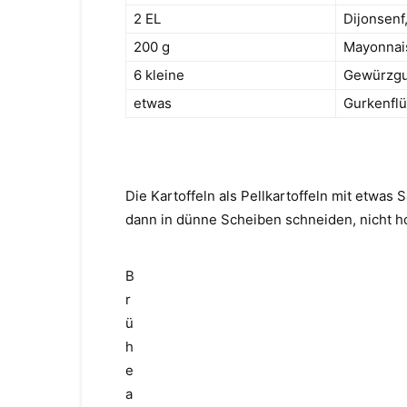
2 EL
Dijonsenf
200 g
Mayonnais
6 kleine
Gewürzgur
etwas
Gurkenflü
Die Kartoffeln als Pellkartoffeln mit etwas
dann in dünne Scheiben schneiden, nicht h
B
r
ü
h
e
a