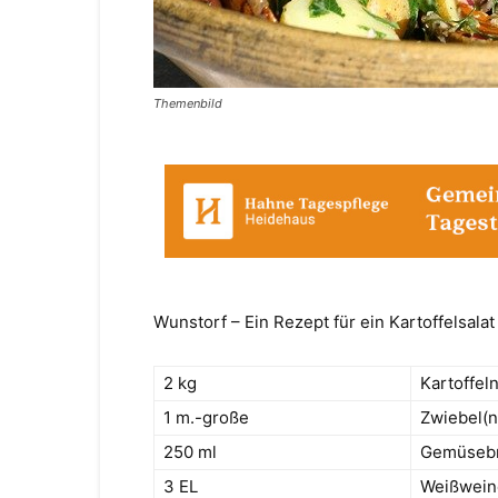
Themenbild
Wunstorf – Ein Rezept für ein Kartoffelsalat
2 kg
Kartoffel
1 m.-große
Zwiebel(n)
250 ml
Gemüsebr
3 EL
Weißweine