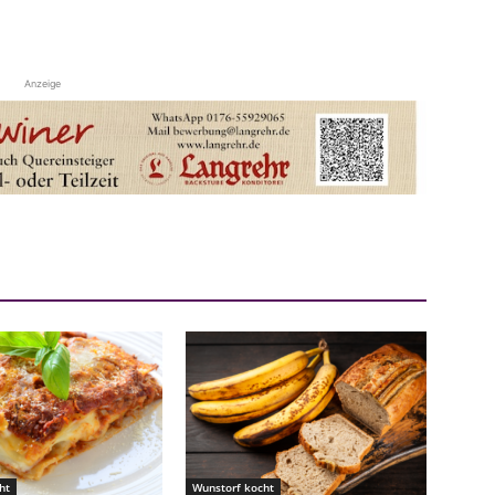
Anzeige
ht
Wunstorf kocht